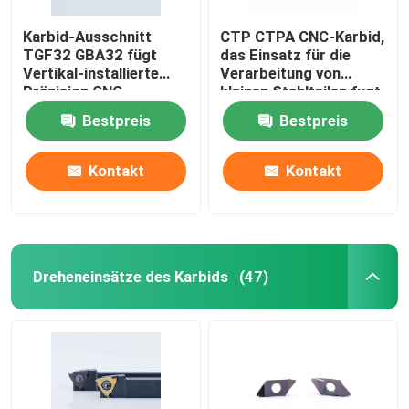
Karbid-Ausschnitt
CTP CTPA CNC-Karbid,
Karbid, das Einsatz fugt
TGF32 GBA32 fügt
das Einsatz für die
Vertikal-installierte
Verarbeitung von
Präzision CNC
kleinen Stahlteilen fugt
Durchschlags-Form-Komponenten
Drehbank ein
Bestpreis
Bestpreis
Karbid-Bohren-Werkzeuge
Kontakt
Kontakt
Hartmetall-Material
Dreheneinsätze des Karbids
(47)
Karbidprägeeinsätze
Karbid, das Einsätze verlegt
Abgeschnittene Einsätze