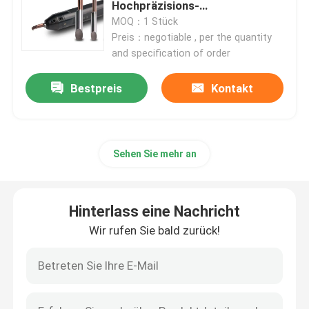
Hochpräzisions-
Innenlochdrehung an der CNC-
MOQ：1 Stück
Drehmaschine
Preis：negotiable , per the quantity
and specification of order
Bestpreis
Kontakt
Sehen Sie mehr an
Hinterlass eine Nachricht
Startseite
Wir rufen Sie bald zurück!
Produkte
VR Show