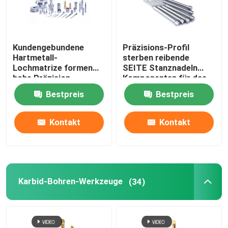
Kundengebundene
Präzisions-Profil
Hartmetall-
sterben reibende
Lochmatrize formen
SEITE Stanznadeln
hohe Präzision
Komponenten für das
Stempeln der Arbeit
Bestpreis
Bestpreis
Kontakt
Kontakt
Karbid-Bohren-Werkzeuge
(34)