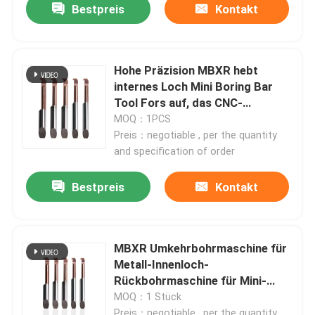
Bestpreis
Kontakt
Hohe Präzision MBXR hebt
internes Loch Mini Boring Bar
Tool Fors auf, das CNC-
Drehbank dreht
MOQ：1PCS
Preis：negotiable , per the quantity
and specification of order
Bestpreis
Kontakt
MBXR Umkehrbohrmaschine für
Metall-Innenloch-
Rückbohrmaschine für Mini-
CNC-Werkzeuge
MOQ：1 Stück
Preis：negotiable , per the quantity