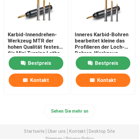
Karbid-Innendrehen-
Inneres Karbid-Bohren
Werkzeug MTR der
bearbeitet kleine das
hohen Qualität festes
Profilieren der Loch-
für Mini Turning Lathe
Bohren-Werkzeug-
MQR
Bestpreis
Bestpreis
Kontakt
Kontakt
Sehen Sie mehr an
Startseite
Über uns
Kontakt
Desktop Site
Sitemap
Privacy Policy