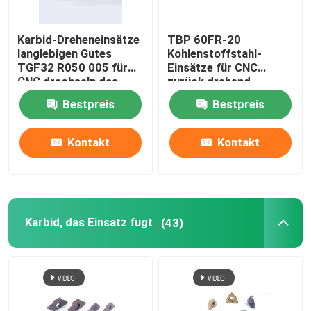
Dreheneinsätze PCD
Karbid-Dreheneinsätze
TBP 60FR-20
langlebigen Gutes
Kohlenstoffstahl-
TGF32 R050 005 für
Einsätze für CNC
Karbid-Bohrgeräte
CNC drechseln das
zurück drehend
Fugen der maschineller
drechseln die Stahlteil-
Bestpreis
Bestpreis
Bearbeitung
maschinelle
Karbid-Enden-Fräser
Bearbeitung
Kontakt
Kontakt
Feste Karbid-Sägeblätter
Cnc-Werkzeughalter
Karbid, das Einsatz fugt
(43)