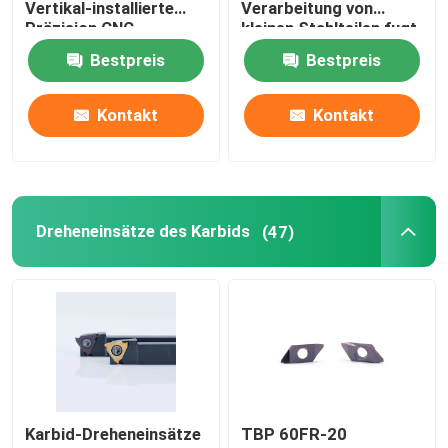
Vertikal-installierte
Verarbeitung von
Präzision CNC
kleinen Stahlteilen fugt
Drehbank ein
Bestpreis
Bestpreis
Kontakt
Kontakt
Dreheneinsätze des Karbids
(47)
Karbid-Dreheneinsätze
TBP 60FR-20