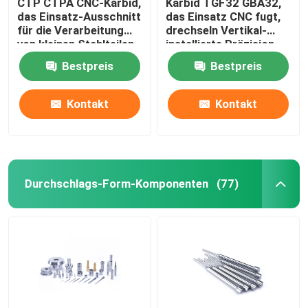
CTP CTPA CNC-Karbid,
Karbid TGF32 GBA32,
das Einsatz-Ausschnitt
das Einsatz CNC fugt,
für die Verarbeitung
drechseln Vertikal-
von kleinen Stahlteilen
installierte Präzision
fugt
Bestpreis
Bestpreis
Kontakt
Kontakt
Durchschlags-Form-Komponenten
(77)