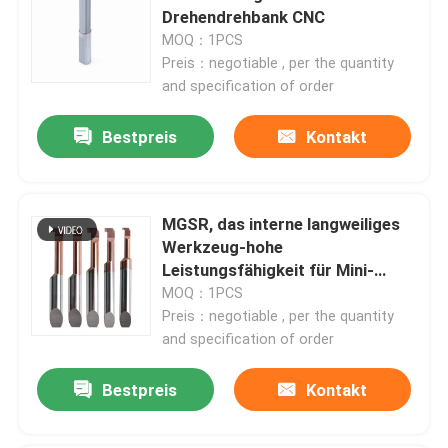
Drehendrehbank CNC
MOQ：1PCS
Preis：negotiable , per the quantity
and specification of order
Bestpreis
Kontakt
MGSR, das interne langweiliges
Werkzeug-hohe
Leistungsfähigkeit für Mini-
Drehendrehbank CNC fugt
MOQ：1PCS
Startseite
Preis：negotiable , per the quantity
and specification of order
Produkte
Bestpreis
Kontakt
VR Show