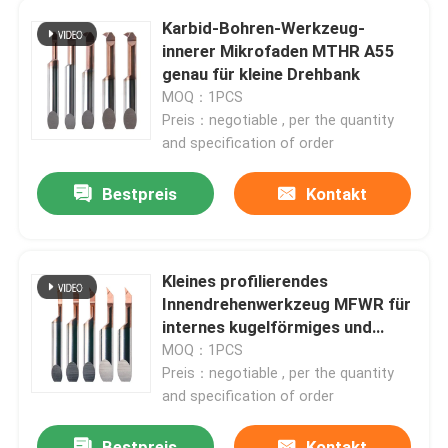
Karbid-Bohren-Werkzeug-
innerer Mikrofaden MTHR A55
Über uns
genau für kleine Drehbank
MOQ：1PCS
Fabrik Tour
Preis：negotiable , per the quantity
and specification of order
Qualitätskontrolle
Bestpreis
Kontakt
Kontakt
Kleines profilierendes
Innendrehenwerkzeug MFWR für
Referenzen
internes kugelförmiges und
Stirnfläche
MOQ：1PCS
Karbid, das Einsätze schneidet
Preis：negotiable , per the quantity
and specification of order
Dreheneinsätze des Karbids
Bestpreis
Kontakt