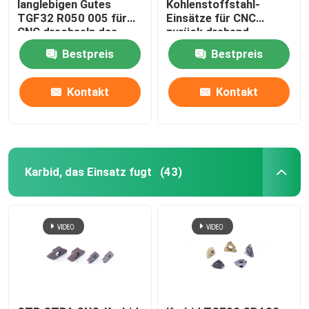
langlebigen Gutes
Kohlenstoffstahl-
TGF32 R050 005 für
Einsätze für CNC
CNC drechseln das
zurück drehend
Fugen der maschineller
drechseln die Stahlteil-
Bestpreis
Bestpreis
Bearbeitung
maschinelle
Bearbeitung
Kontakt
Kontakt
Karbid, das Einsatz fugt
(43)