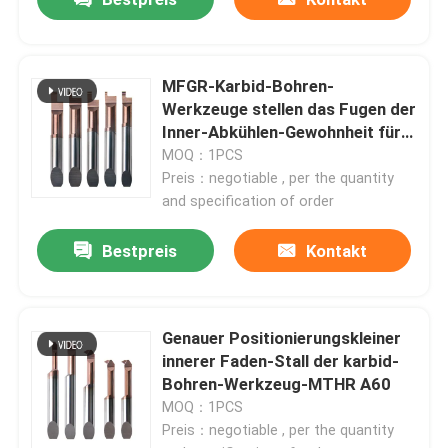
Karbid, das Einsatz fugt
MFGR-Karbid-Bohren-
Werkzeuge stellen das Fugen der
Durchschlags-Form-Komponenten
Inner-Abkühlen-Gewohnheit für
das Mikro-Drehen gegenüber
MOQ：1PCS
Karbid-Bohren-Werkzeuge
Preis：negotiable , per the quantity
and specification of order
Hartmetall-Material
Bestpreis
Kontakt
Karbidprägeeinsätze
Genauer Positionierungskleiner
innerer Faden-Stall der karbid-
Karbid, das Einsätze verlegt
Bohren-Werkzeug-MTHR A60
MOQ：1PCS
Preis：negotiable , per the quantity
Abgeschnittene Einsätze