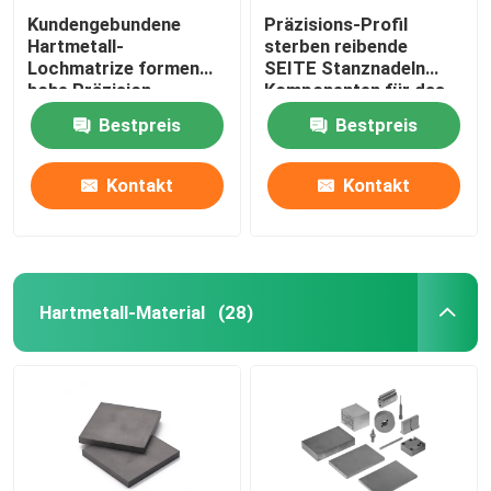
Kundengebundene
Präzisions-Profil
Hartmetall-
sterben reibende
Lochmatrize formen
SEITE Stanznadeln
hohe Präzision
Komponenten für das
Stempeln der Arbeit
Bestpreis
Bestpreis
Kontakt
Kontakt
Hartmetall-Material
(28)