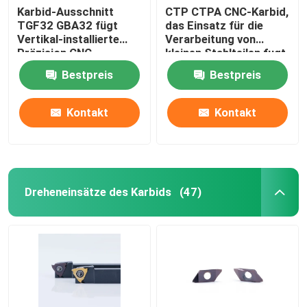
Karbid-Ausschnitt
CTP CTPA CNC-Karbid,
TGF32 GBA32 fügt
das Einsatz für die
Vertikal-installierte
Verarbeitung von
Präzision CNC
kleinen Stahlteilen fugt
Drehbank ein
Bestpreis
Bestpreis
Kontakt
Kontakt
Dreheneinsätze des Karbids
(47)