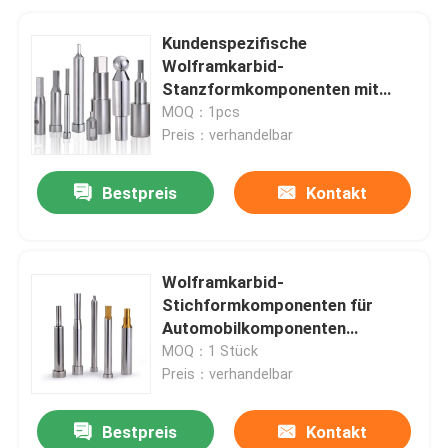
Kundenspezifische
Wolframkarbid-
Stanzformkomponenten mit
±0,001 mm Genauigkeit für
MOQ：1pcs
Schmiede- und
Preis：verhandelbar
Befestigungsmatrizen
Bestpreis
Kontakt
Wolframkarbid-
Stichformkomponenten für
Automobilkomponenten
Schmiedeverbindung
MOQ：1 Stück
Federlagerziehwalze
Preis：verhandelbar
Bestpreis
Kontakt