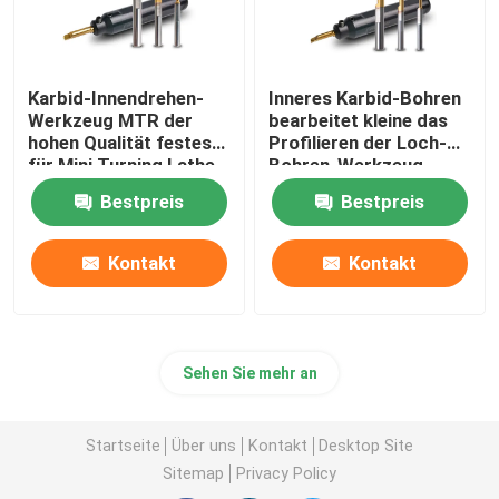
Karbid-Innendrehen-
Inneres Karbid-Bohren
Werkzeug MTR der
bearbeitet kleine das
hohen Qualität festes
Profilieren der Loch-
für Mini Turning Lathe
Bohren-Werkzeug-
MQR
Bestpreis
Bestpreis
Kontakt
Kontakt
Sehen Sie mehr an
Startseite
Über uns
Kontakt
Desktop Site
Sitemap
Privacy Policy