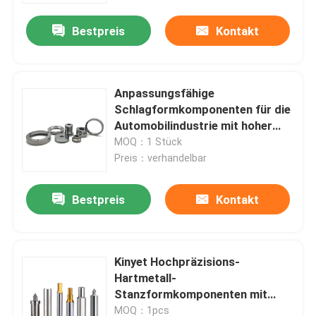
Bestpreis
Kontakt
Anpassungsfähige
Schlagformkomponenten für die
Automobilindustrie mit hoher
Abnutzungsbeständigkeit und
MOQ：1 Stück
Schlagfestigkeit
Preis：verhandelbar
Bestpreis
Kontakt
Startseite
Kinyet Hochpräzisions-
Produkte
Hartmetall-
Stanzformkomponenten mit
±0,001 mm Genauigkeit und
VR Show
MOQ：1pcs