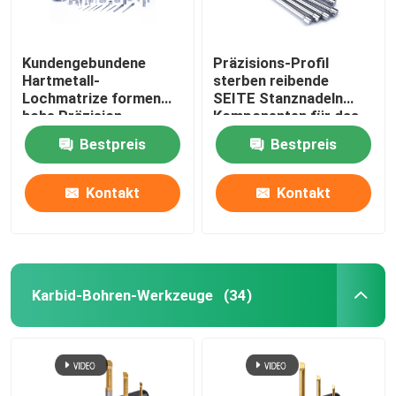
Kundengebundene
Präzisions-Profil
Hartmetall-
sterben reibende
Lochmatrize formen
SEITE Stanznadeln
hohe Präzision
Komponenten für das
Stempeln der Arbeit
Bestpreis
Bestpreis
Kontakt
Kontakt
Karbid-Bohren-Werkzeuge
(34)