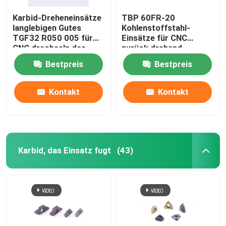
Karbid-Dreheneinsätze
TBP 60FR-20
langlebigen Gutes
Kohlenstoffstahl-
TGF32 R050 005 für
Einsätze für CNC
CNC drechseln das
zurück drehend
Fugen der maschineller
drechseln die Stahlteil-
Bestpreis
Bestpreis
Bearbeitung
maschinelle
Bearbeitung
Kontakt
Kontakt
Karbid, das Einsatz fugt
(43)