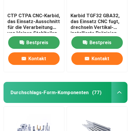
CTP CTPA CNC-Karbid,
Karbid TGF32 GBA32,
das Einsatz-Ausschnitt
das Einsatz CNC fugt,
für die Verarbeitung
drechseln Vertikal-
von kleinen Stahlteilen
installierte Präzision
fugt
Bestpreis
Bestpreis
Kontakt
Kontakt
Durchschlags-Form-Komponenten
(77)