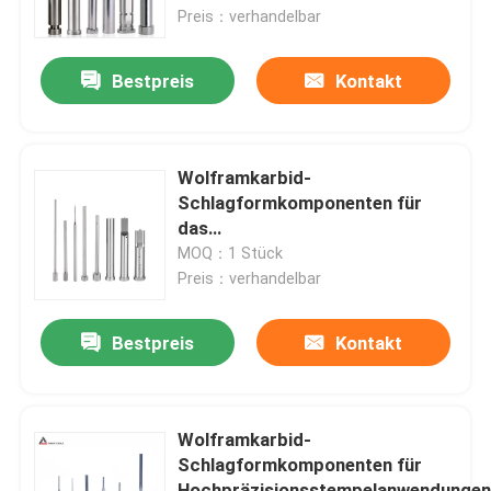
RZ~~0,2 µm Oberflächenrauheit
Preis：verhandelbar
für die Automobilindustrie
Über uns
Bestpreis
Kontakt
Fabrik Tour
Wolframkarbid-
Qualitätskontrolle
Schlagformkomponenten für
das
Hochgeschwindigkeitsstempeln
MOQ：1 Stück
Kontakt
in der Automobilbauteilindustrie
Preis：verhandelbar
Referenzen
Bestpreis
Kontakt
Karbid, das Einsätze schneidet
Wolframkarbid-
Schlagformkomponenten für
Dreheneinsätze des Karbids
Hochpräzisionsstempelanwendunge