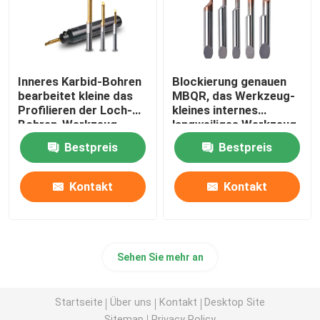
Inneres Karbid-Bohren
Blockierung genauen
bearbeitet kleine das
MBQR, das Werkzeug-
Profilieren der Loch-
kleines internes
Bohren-Werkzeug-
langweiliges Werkzeug
MQR
für Loch-Vollenden
Bestpreis
Bestpreis
profiliert
Kontakt
Kontakt
Sehen Sie mehr an
Startseite
Über uns
Kontakt
Desktop Site
Sitemap
Privacy Policy