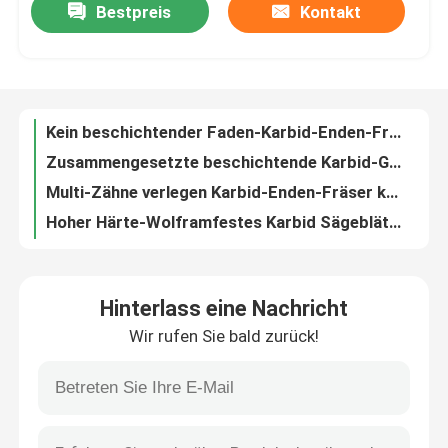
Bestpreis
Kontakt
Kein beschichtender Faden-Karbid-Enden-Fräser-einzelner Zahn für Aluminium, kupfernes usw.
Zusammengesetzte beschichtende Karbid-Gewindefräsen-Schneider-mehrfache Zähne für hartes Material
Über uns
Multi-Zähne verlegen Karbid-Enden-Fräser keine Beschichtung für niedriges Härte-Material
Hoher Härte-Wolframfestes Karbid Sägeblätter für das Fugen und Trennung-Weg
Fabrik Tour
Hohe Verschleißfestigkeits-festes Karbid Sägeblatt-Karbid ringsum Sägeblätter
Nicht Standardwolframfestes Karbid-Rundschreiben Sägeblätter für das Fugen der maschineller Bearbeitung
Qualitätskontrolle
Kundengebundenes Wolframfestes Karbid-Rundschreiben Sägeblätter für die Trennungs--Wegmaschinelle bearbeitung
Verschiedene Arten-Zähne verlegen Karbid-Enden-Fräser mit zusammengesetzter Beschichtung
Kontakt
Zahn-Karbid-Gewindeschneiden-Schaftfräser-verschiedener Arten Soem-Wolframfadenschneider
Innenkühlungs-Mini Boring Tools Soem-ODM für Drehendrehbank CNC
Hinterlass eine Nachricht
Referenzen
Umwickelnde Wicklungs-Hartmetall-Nadel für Lithium-Batterie-Wickelmaschine
Wir rufen Sie bald zurück!
Flache Schaft-Enden-Karbid-Bohrgerät-langweilige Mikrowerkzeuge
Karbid, das Einsätze schneidet
Hinteres Enden-Neigungs-Kalibrierung-freies langweilige Werkzeug-Hartmetall-Mikrostückchen
Kundengebundenes Hartmetall-Verjüngungs-Bohrwerkzeug-Ahlen-Bohrwerkzeug für die Metallbohrungs-maschinelle Bearbeitung
Hartmetall-Handbohrer-Bohrer 3XD machen mit der Schaft-Abschrägung glatt
Dreheneinsätze des Karbids