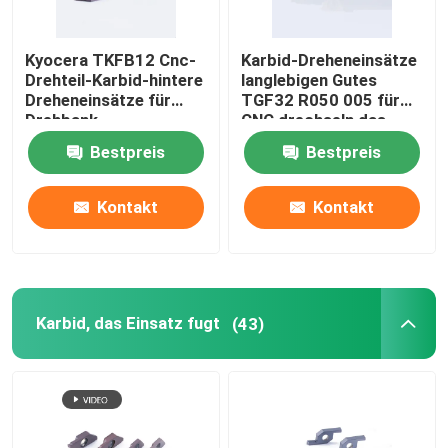
Kyocera TKFB12 Cnc-
Karbid-Dreheneinsätze
Drehteil-Karbid-hintere
langlebigen Gutes
Dreheneinsätze für
TGF32 R050 005 für
Drehbank-
CNC drechseln das
Metallverarbeitung
Fugen der maschineller
Bestpreis
Bestpreis
Bearbeitung
Kontakt
Kontakt
Karbid, das Einsatz fugt
(43)