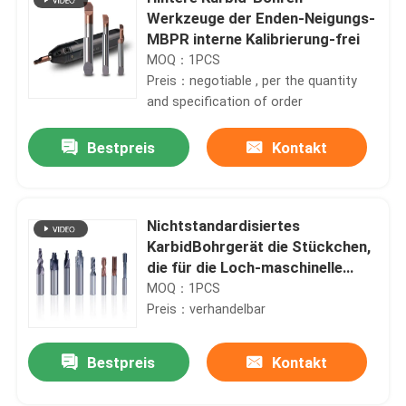
Werkzeuge der Enden-Neigungs-
MBPR interne Kalibrierung-frei
MOQ：1PCS
Preis：negotiable , per the quantity
and specification of order
Bestpreis
Kontakt
Nichtstandardisiertes
KarbidBohrgerät die Stückchen,
die für die Loch-maschinelle
Bearbeitung besonders
MOQ：1PCS
angefertigt werden
Preis：verhandelbar
Bestpreis
Kontakt