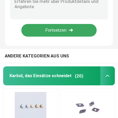
HRA 91~93.5 überzogene Wolframtorsion Stahl-Karbid-Bohrgeräte CNC-Karbid-5XD
Feste Hartmetallbohrer-Werkzeuge mit internem Kühlmittel-Loch
Karbid, das Einsatz fugt
Diamond Coating Carbide Flat End-Fräser für die Graphitverarbeitung
Diamond Coating Carbide Ball End-Fräser für die Graphitverarbeitung
Durchschlags-Form-Komponenten
Ball-Nasen-Karbid-Enden-Fräser Diamond Coating For Graphite Processing
Karbid-Bohren-Werkzeuge
ANDERE KATEGORIEN AUS UNS
Hartmetall-Material
Karbid, das Einsätze schneidet
(20)
Karbidprägeeinsätze
Karbid, das Einsätze verlegt
Abgeschnittene Einsätze