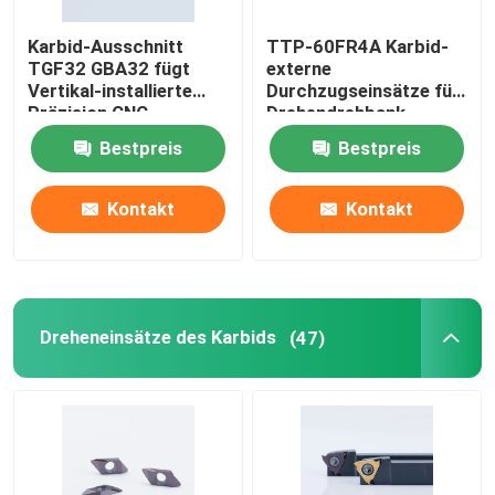
Karbid-Ausschnitt
TTP-60FR4A Karbid-
Dreheneinsätze PCD
TGF32 GBA32 fügt
externe
Vertikal-installierte
Durchzugseinsätze für
Präzision CNC
Drehendrehbank-
Karbid-Bohrgeräte
Drehbank ein
Metallverarbeitung
Bestpreis
Bestpreis
CNC
Karbid-Enden-Fräser
Kontakt
Kontakt
Feste Karbid-Sägeblätter
Cnc-Werkzeughalter
Dreheneinsätze des Karbids
(47)