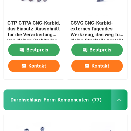
CTP CTPA CNC-Karbid,
CSVG CNC-Karbid-
das Einsatz-Ausschnitt
externes fugendes
für die Verarbeitung
Werkzeug, das weg für
von kleinen Stahlteilen
kleine Stahlteile zerteilt
fugt
Bestpreis
Bestpreis
Kontakt
Kontakt
Durchschlags-Form-Komponenten
(77)