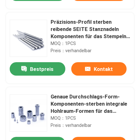
Präzisions-Profil sterben
reibende SEITE Stanznadeln
Komponenten für das Stempeln
der Arbeit
MOQ：1PCS
Preis：verhandelbar
Bestpreis
Kontakt
Genaue Durchschlags-Form-
Startseite
Komponenten-sterben integrale
Hohlraum-Formen für das
Stempeln
Produkte
MOQ：1PCS
Preis：verhandelbar
VR Show