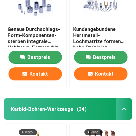
Genaue Durchschlags-
Kundengebundene
Form-Komponenten-
Hartmetall-
sterben integrale
Lochmatrize formen
Hohlraum-Formen für
hohe Präzision
das Stempeln
Bestpreis
Bestpreis
Kontakt
Kontakt
Karbid-Bohren-Werkzeuge
(34)