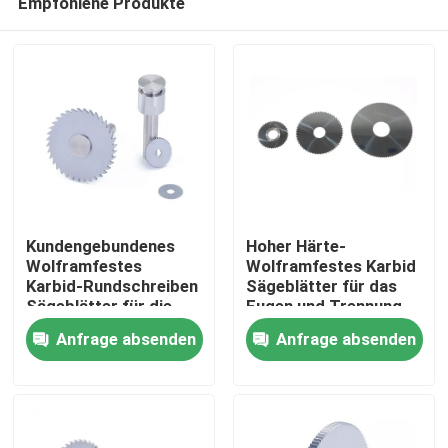
Empfohlene Produkte
Kundengebundenes
Hoher Härte-
Wolframfestes
Wolframfestes Karbid
Karbid-Rundschreiben
Sägeblätter für das
Sägeblätter für die
Fugen und Trennung-
Startseite
Trennungs--
Weg
Anfrage absenden
Anfrage absenden
Wegmaschinelle
bearbeitung
Produkte
VR Show