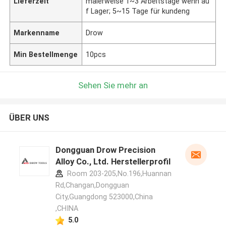
Lieferzeit
malerweise 1~3 Arbeitstage wenn au
f Lager; 5~15 Tage für kundeng
Markenname
Drow
Min Bestellmenge
10pcs
Sehen Sie mehr an
ÜBER UNS
Dongguan Drow Precision
Alloy Co., Ltd. Herstellerprofil
Room 203-205,No.196,Huannan
Rd,Changan,Dongguan
City,Guangdong 523000,China
,CHINA
5.0