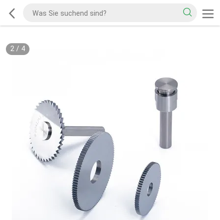
2
/
4