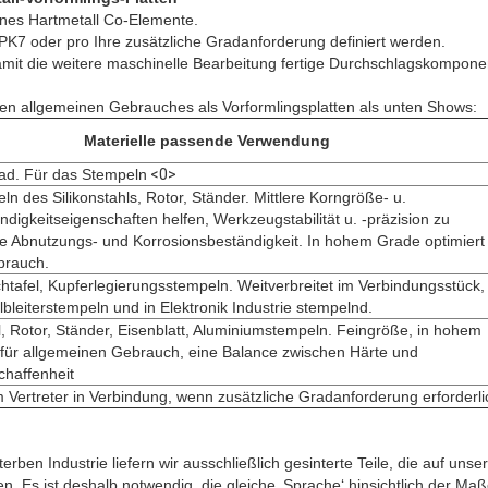
ines Hartmetall Co-Elemente.
7 oder pro Ihre zusätzliche Gradanforderung definiert werden.
it die weitere maschinelle Bearbeitung fertige Durchschlagskompone
len allgemeinen Gebrauches als Vorformlingsplatten als unten Shows:
Materielle passende Verwendung
rad. Für das Stempeln
<0>
ln des Silikonstahls, Rotor, Ständer. Mittlere Korngröße- u.
digkeitseigenschaften helfen, Werkzeugstabilität u. -präzision zu
e Abnutzungs- und Korrosionsbeständigkeit. In hohem Grade optimiert 
brauch.
chtafel, Kupferlegierungsstempeln. Weitverbreitet im Verbindungsstück,
bleiterstempeln und in Elektronik Industrie stempelnd.
hl, Rotor, Ständer, Eisenblatt, Aluminiumstempeln. Feingröße, in hohem
 für allgemeinen Gebrauch, eine Balance zwischen Härte und
haffenheit
m Vertreter in Verbindung, wenn zusätzliche Gradanforderung erforderlic
rben Industrie liefern wir ausschließlich gesinterte Teile, die auf u
. Es ist deshalb notwendig, die gleiche ‚Sprache‘ hinsichtlich der Ma