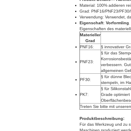
Material: 100% addieren re
Grad: PNF16/PNF23/PF30/PK
Verwendung: Verwendet, dam
Eigenschaft
:
Vorformling
.
Eigenschaften des materiel
Materieller
Grad
PNF16:
§ innovativer G
§ für das Stempe
Korrosionsbestän
PNF23:
verbessern. Gut
allgemeinen Ge
§ für dünne Ble
PF30:
stempeln, im Hal
§ für Silikonsta
PK7:
Grade optimiert
Oberflächenbesc
Treten Sie bitte mit unsere
Produktbeschreibung:
Für das Werkzeug und zu ste
Maschinen produziert werden