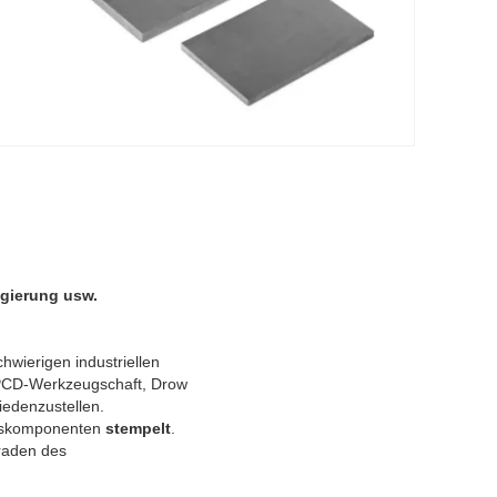
egierung usw.
hwierigen industriellen
 PCD-Werkzeugschaft, Drow
iedenzustellen.
agskomponenten
stempelt
.
raden des