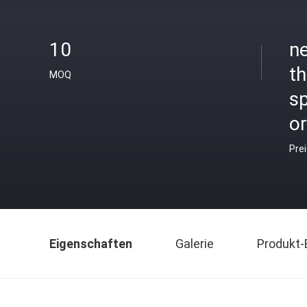
10
ne
th
MOQ
sp
o
Pre
Eigenschaften
Galerie
Produkt-