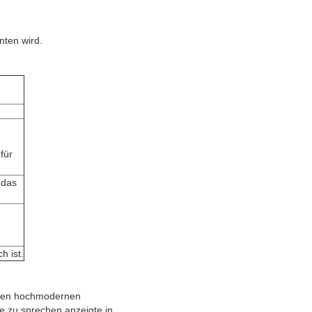
nten wird.
für
 das
h ist.
nseren hochmodernen
ße zu sprechen anzeigte in