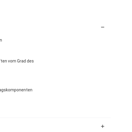
ln
aften vom Grad des
lagskomponenten