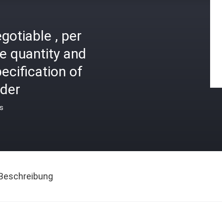
gotiable , per
e quantity and
ecification of
rder
is
Beschreibung