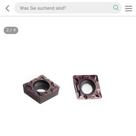
2
/
4