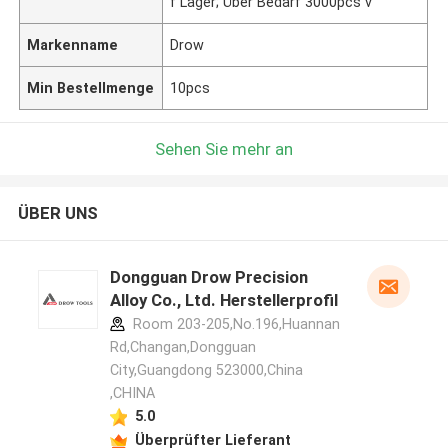
f Lager; Über Bedarf 3000pcs v
Markenname
Drow
Min Bestellmenge
10pcs
Sehen Sie mehr an
ÜBER UNS
Dongguan Drow Precision
Alloy Co., Ltd. Herstellerprofil
Room 203-205,No.196,Huannan
Rd,Changan,Dongguan
City,Guangdong 523000,China
,CHINA
5.0
Überprüfter Lieferant