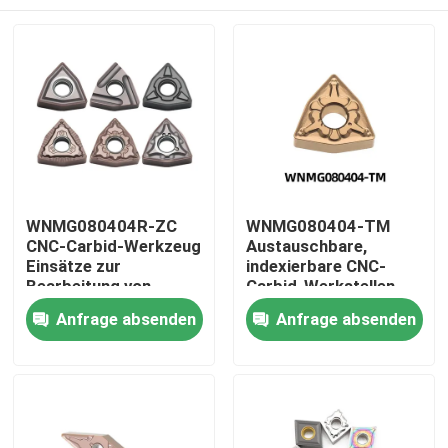
WNMG080404R-ZC
WNMG080404-TM
CNC-Carbid-Werkzeug
Austauschbare,
Einsätze zur
indexierbare CNC-
Bearbeitung von
Carbid-Werkstellen
Edelstahl, Gusseisen,
für
Startseite
Anfrage absenden
Anfrage absenden
Hochtemperaturlegierungen
Hochtemperaturlegierung
und
von
Nichteisenmaterialien
Nichteisenmaterialien
Produkte
VR Show