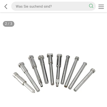
2
/
3