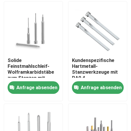
Solide
Kundenspezifische
Feinstmahlschleif-
Hartmetall-
Wolframkarbidstäbe
Stanzwerkzeuge mit
zum Stanzen mit
RA0,4
Korrosions- und
Oberflächenrauheit
Anfrage absenden
Anfrage absenden
Verschleißbeständigkeit
und TiN-
Startseite
Oberflächenbehandlung
für hohe
Querzugfestigkeit
Produkte
VR Show