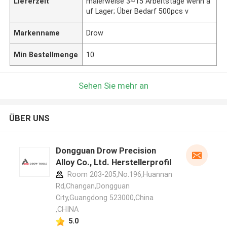
Lieferzeit
malerweise 3~15 Arbeitstage wenn a
uf Lager; Über Bedarf 500pcs v
Markenname
Drow
Min Bestellmenge
10
Sehen Sie mehr an
ÜBER UNS
Dongguan Drow Precision
Alloy Co., Ltd. Herstellerprofil
Room 203-205,No.196,Huannan
Rd,Changan,Dongguan
City,Guangdong 523000,China
,CHINA
5.0