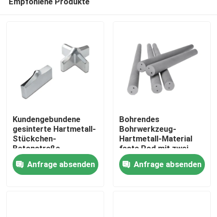
Empfohlene Produkte
Kundengebundene
Bohrendes
gesinterte Hartmetall-
Bohrwerkzeug-
Stückchen-
Hartmetall-Material
Betonstraße-
feste Rod mit zwei
Startseite
Hartmetallbohrer-
Löchern der Spiralen-
Anfrage absenden
Anfrage absenden
Stückchen
30°
Produkte
VR Show