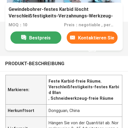
Gewindebohrer-festes Karbid löscht
Verschleißfestigkeits-Verzahnungs-Werkzeug-
freie Räume
MOQ：10
Preis：negotiable , per the quantity and specification of order
Bestpreis
Kontaktieren Sie
uns
PRODUKT-BESCHREIBUNG
Feste Karbid-freie Räume
,
Verschleißfestigkeits-festes Karbi
Markieren:
d Blan
,
Schneidwerkzeug-freie Räume
Herkunftsort
Dongguan, China
Hängen Sie von der Quantität ab. Nor