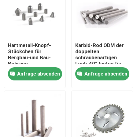
Über uns
Fabrik Tour
Hartmetall-Knopf-
Karbid-Rod ODM der
Stückchen für
doppelten
Qualitätskontrolle
Bergbau-und Bau-
schraubenartigen
Bohrung
Loch-40° festes für
Bohrung und
Anfrage absenden
Anfrage absenden
Kontakt
Bohrwerkzeuge
Referenzen
Karbid, das Einsätze schneidet
Dreheneinsätze des Karbids