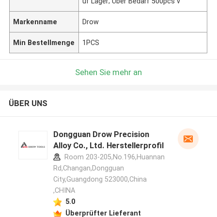
uf Lager; Über Bedarf 500pcs v
Markenname
Drow
Min Bestellmenge
1PCS
Sehen Sie mehr an
ÜBER UNS
Dongguan Drow Precision
Alloy Co., Ltd. Herstellerprofil
Room 203-205,No.196,Huannan
Rd,Changan,Dongguan
City,Guangdong 523000,China
,CHINA
5.0
Überprüfter Lieferant