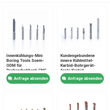
Innenkühlungs-Mini
Kundengebundene
Boring Tools Soem-
innere Kühlmittel-
ODM für
Karbid-Bohrgerät-
Drehendrehbank CNC
feste Karbid-
Bohrgerät-
Startseite
Anfrage absenden
Anfrage absenden
Bohrwerkzeuge
Produkte
VR Show