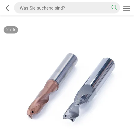
2
/
5