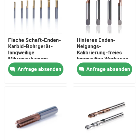
Über uns
Fabrik Tour
Flache Schaft-Enden-
Hinteres Enden-
Karbid-Bohrgerät-
Neigungs-
langweilige
Kalibrierung-freies
Qualitätskontrolle
Mikrowerkzeuge
langweilige Werkzeug-
Hartmetall-
Anfrage absenden
Anfrage absenden
Mikrostückchen
Kontakt
Referenzen
Karbid, das Einsätze schneidet
Dreheneinsätze des Karbids