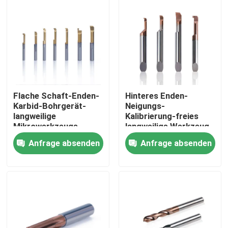
Über uns
Fabrik Tour
Qualitätskontrolle
Flache Schaft-Enden-
Hinteres Enden-
Karbid-Bohrgerät-
Neigungs-
langweilige
Kalibrierung-freies
Kontakt
Mikrowerkzeuge
langweilige Werkzeug-
Hartmetall-
Anfrage absenden
Anfrage absenden
Mikrostückchen
Referenzen
Karbid, das Einsätze schneidet
Dreheneinsätze des Karbids