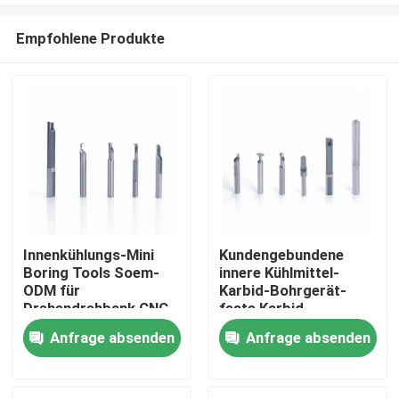
Empfohlene Produkte
Innenkühlungs-Mini
Kundengebundene
Boring Tools Soem-
innere Kühlmittel-
Startseite
ODM für
Karbid-Bohrgerät-
Drehendrehbank CNC
feste Karbid-
Bohrgerät-
Anfrage absenden
Anfrage absenden
Produkte
Bohrwerkzeuge
VR Show