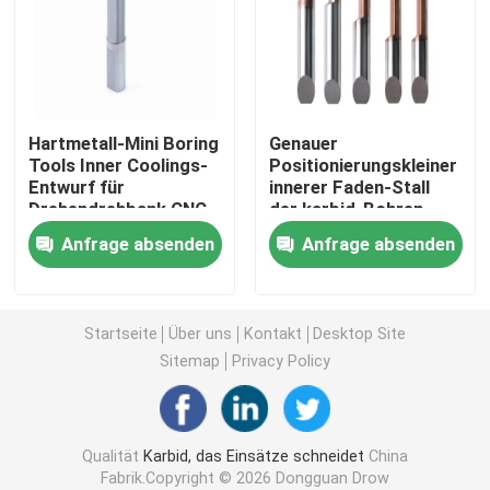
Karbid, das Einsatz fugt
Durchschlags-Form-Komponenten
Hartmetall-Mini Boring
Genauer
Tools Inner Coolings-
Positionierungskleiner
Entwurf für
innerer Faden-Stall
Karbid-Bohren-Werkzeuge
Drehendrehbank CNC
der karbid-Bohren-
Werkzeug-MTHR A60
Anfrage absenden
Anfrage absenden
Hartmetall-Material
Karbidprägeeinsätze
Startseite
Über uns
Kontakt
Desktop Site
Sitemap
Privacy Policy
Karbid, das Einsätze verlegt
Qualität
Karbid, das Einsätze schneidet
China
Abgeschnittene Einsätze
Fabrik.Copyright © 2026 Dongguan Drow