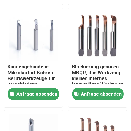
Über uns
Fabrik Tour
Qualitätskontrolle
Kundengebundene
Blockierung genauen
Kontakt
Mikrokarbid-Bohren-
MBQR, das Werkzeug-
Berufswerkzeuge für
kleines internes
verschiedene
langweiliges Werkzeug
langweilige
für Loch-Vollenden
Referenzen
Anfrage absenden
Anfrage absenden
Bearbeitungsnachfrage
profiliert
Karbid, das Einsätze schneidet
Dreheneinsätze des Karbids