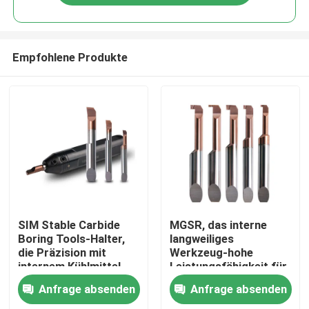
Empfohlene Produkte
Startseite
SIM Stable Carbide
MGSR, das interne
Boring Tools-Halter,
langweiliges
die Präzision mit
Werkzeug-hohe
Produkte
internem Kühlmittel
Leistungsfähigkeit für
zuschließen
Mini-Drehendrehbank
Anfrage absenden
Anfrage absenden
CNC fugt
VR Show